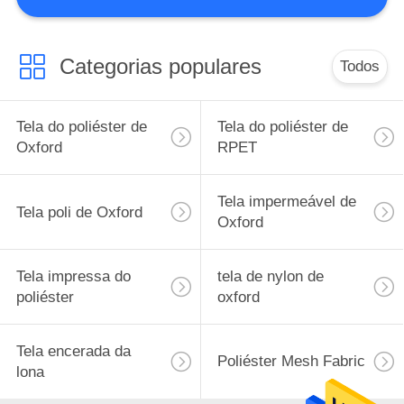
CONTROLE
DA
QUALIDADE
Categorias populares
Todos
CONTACTE-
Tela do poliéster de
Tela do poliéster de
NOS
Oxford
RPET
Tela impermeável de
PEÇA
Tela poli de Oxford
Oxford
UMAS
CITAÇÕES
Tela impressa do
tela de nylon de
poliéster
oxford
MAPA
DO
Tela encerada da
Poliéster Mesh Fabric
lona
SITE