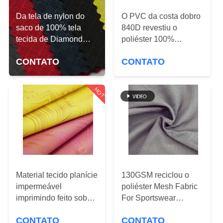
CONTROLE
Da tela de nylon do
O PVC da costa dobro
DA
saco de 100% tela
840D revestiu o
QUALIDADE
tecida de Diamond
poliéster 100%
Chessboard Grid
impermeável da tela
CONTATO
CONTATO
Pattern Nylon Ripstop
CONTACTE-
NOS
HOT
PEÇA
UMAS
CITAÇÕES
Material tecido planície
130GSM reciclou o
MAPA
impermeável
poliéster Mesh Fabric
DO
imprimindo feito sob
For Sportswear
SITE
encomenda da tela
Product
CONTATO
CONTATO
dos bens 600D