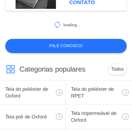
CONTATO
12
Tela do forro da
loading...
trouxa
FALE CONOSCO!
Categorias populares
Todos
10
Trouxa impermeável
Tela do poliéster de
Tela do poliéster de
exterior
Oxford
RPET
Tela impermeável de
Tela poli de Oxford
Oxford