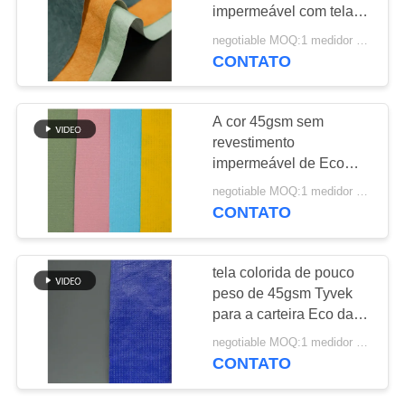
impermeável com tela
PRIVACY
não tecida
negotiable MOQ:1 medidor quadrado para o estoque; 1000 medidores quadrados para a personalização
CONTATO
12
POLICY
Tela impressa do
A cor 45gsm sem
poliéster
revestimento
impermeável de Eco
Tyvek 1443R imprimiu
negotiable MOQ:1 medidor quadrado para o estoque; 1000 medidores quadrados para a personalização
anti rasgos
CONTATO
42
tela colorida de pouco
tela de nylon de
peso de 45gsm Tyvek
para a carteira Eco da
oxford
roupa amigável
negotiable MOQ:1 medidor quadrado para o estoque; 1000 medidores quadrados para a personalização
CONTATO