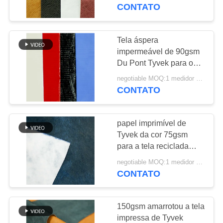
CONTROLE
CONTATO
DA
QUALIDADE
Tela áspera
30
impermeável de 90gsm
Du Pont Tyvek para o
CONTACTE-
Tela poli de Oxford
material amigável de
negotiable MOQ:1 medidor quadrado para o estoque; 1000 medidores quadrados para a personalização
NOS
Eco
CONTATO
PEÇA
papel imprimível de
UMAS
Tyvek da cor 75gsm
CITAÇÕES
para a tela reciclada
14
inofensiva de Eco
negotiable MOQ:1 medidor quadrado para o estoque; 1000 medidores quadrados para a personalização
Tela impermeável
CONTATO
MAPA
de Oxford
DO
150gsm amarrotou a tela
SITE
impressa de Tyvek