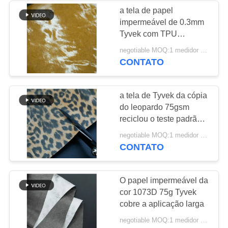
a tela de papel
impermeável de 0.3mm
10
Tyvek com TPU
Tela encerada da
reciclado revestiu
negotiable MOQ:1 medidor quadrado para o estoque; 1000 medidores quadrados para a personalização
CONTATO
lona
a tela de Tyvek da cópia
do leopardo 75gsm
reciclou o teste padrão
feito sob encomenda
10
negotiable MOQ:1 medidor quadrado para o estoque; 1000 medidores quadrados para a personalização
impresso
CONTATO
Poliéster Mesh
Fabric
O papel impermeável da
cor 1073D 75g Tyvek
cobre a aplicação larga
negotiable MOQ:1 medidor quadrado para o estoque; 1000 medidores quadrados para a personalização